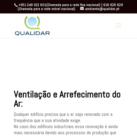
+351 249 322 601(Chamada para a rede fixa nacional) | 916 625 629
(Chamada para a rede móvel nacional)
ambiente@qualidar.pt
Warning
: A non-numeric value encountered in
/home/beconnect/qualidar.pt/site/wp-content/themes/Divi/functions.php
on
line
5841
Ventilação e Arrefecimento do
Ar:
Qualquer edifício precisa que o ar seja renovado com a
frequência que a sua atividade exige.
No caso dos edifícios industriais essa renovação é ainda
mais necessária devido aos processos de produção que