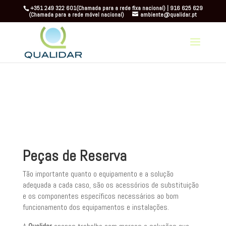
+351 249 322 601(Chamada para a rede fixa nacional) | 916 625 629
(Chamada para a rede móvel nacional)
ambiente@qualidar.pt
Warning
: A non-numeric value encountered in
/home/beconnect/qualidar.pt/site/wp-content/themes/Divi/functions.php
on
line
5841
Peças de Reserva
Tão importante quanto o equipamento e a solução
adequada a cada caso, são os acessórios de substituição
e os componentes específicos necessários ao bom
funcionamento dos equipamentos e instalações.